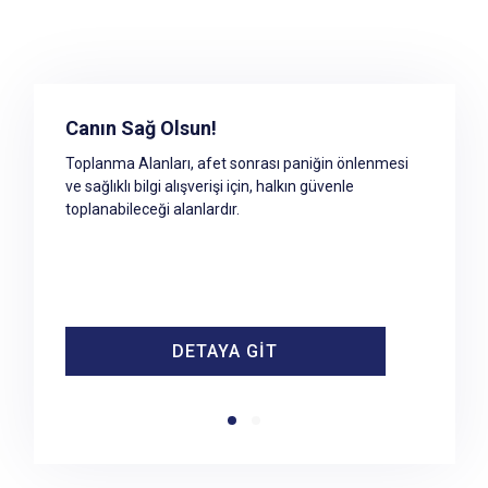
Toplanma Alanına Erişim
Canın Sağ Olsun!
Afet ve acil durum sonrası kullanılacak toplanma
Toplanma Alanları, afet sonrası paniğin önlenmesi
alanlarının tespiti ve mahallinde kontrolüne yönelik
ve sağlıklı bilgi alışverişi için, halkın güvenle
çalışmalar ilgili Belediye tarafından yürütülmektedir.
toplanabileceği alanlardır.
DETAYA GİT
DETAYA GİT