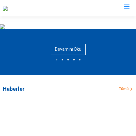
AFAD İl Müdürlükleri
Devamını Oku
Haberler
Tümü