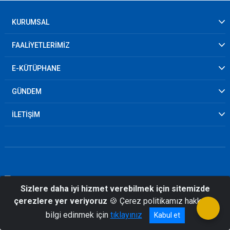
KURUMSAL
FAALİYETLERİMİZ
E-KÜTÜPHANE
GÜNDEM
İLETİŞİM
© 2026 İzmir İl Afet ve Acil Durum
Sizlere daha iyi hizmet verebilmek için sitemizde
Müdürlüğü
çerezlere yer veriyoruz
🍪 Çerez politikamız hakkında
bilgi edinmek için
tıklayınız
Kabul et