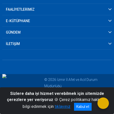
FAALİYETLERİMİZ
E-KÜTÜPHANE
GÜNDEM
İLETİŞİM
© 2026 İzmir İl Afet ve Acil Durum
Müdürlüğü
Sizlere daha iyi hizmet verebilmek için sitemizde
çerezlere yer veriyoruz
🍪 Çerez politikamız hakkında
bilgi edinmek için
tıklayınız
Kabul et